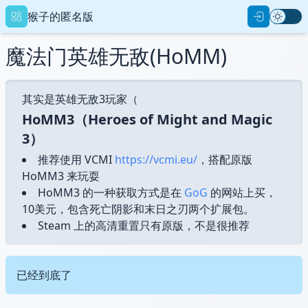
猴子的匿名版
魔法门英雄无敌(HoMM)
其实是英雄无敌3玩家（
HoMM3（Heroes of Might and Magic
重设密码
3）
推荐使用 VCMI
https://vcmi.eu/
，搭配原版
HoMM3 来玩耍
用户名
HoMM3 的一种获取方式是在
GoG
的网站上买，
10美元，包含死亡阴影和末日之刃两个扩展包。
Steam 上的高清重置只有原版，不是很推荐
新的密码
已经到底了
确认密码